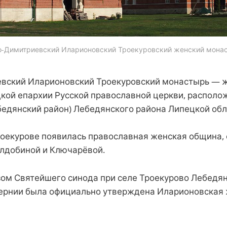
о-Димитриевский Иларионовский Троекуровский женский мона
вский Иларионовский Троекуровский монастырь — 
кой епархии Русской православной церкви, располо
бедянский район) Лебедянского района Липецкой обл
Троекурове появилась православная женская община,
лдобиной и Ключарёвой.
азом Святейшего синода при селе Троекурово Лебедян
ернии была официально утверждена Иларионовская