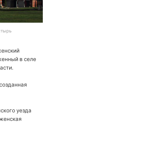
стырь
женский
женный в селе
асти.
 созданная
ского уезда
 женская