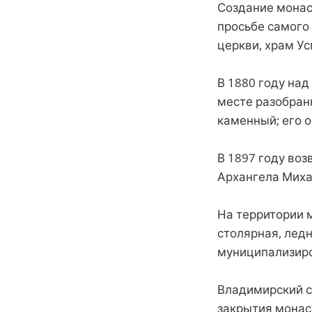
Создание монас
просьбе самого
церкви, храм Ус
В 1880 году на
месте разобран
каменный; его о
В 1897 году воз
Архангела Миха
На территории 
столярная, ледн
муниципализиро
Владимирский с
закрытия монаст