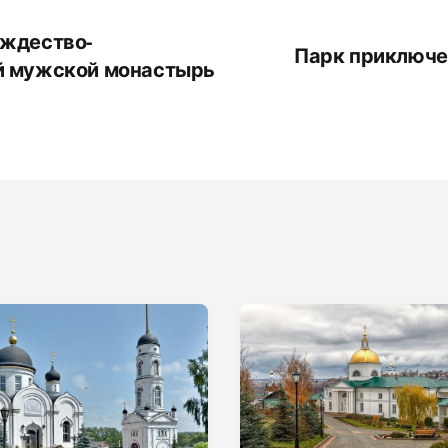
ождество-
Парк приключе
й мужской монастырь