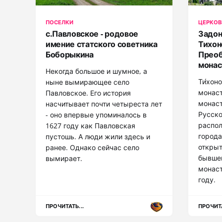
ПОСЕЛКИ
ЦЕРКОВ
с.Павловское - родовое
Задон
имение статского советника
Тихон
Боборыкина
Преоб
мона
Некогда большое и шумное, а
Ти́хон
ныне вымирающее село
монаст
Павловское. Его история
монас
насчитывает почти четыреста лет
Русско
- оно впервые упоминалось в
распол
1627 году как Павловская
города
пустошь. А люди жили здесь и
открыт
ранее. Однако сейчас село
бывшег
вымирает.
монаст
году.
ПРОЧИТАТЬ...
ПРОЧИТА