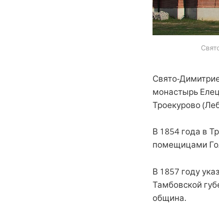
Свят
Свято-Димитрие
монастырь Елец
Троекурово (Ле
В 1854 года в 
помещицами Го
В 1857 году ук
Тамбовской губ
община.