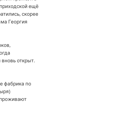
 приходской ещё
атились, скорее
ама Георгия
оков,
когда
вновь открыт.
е фабрика по
ыря)
 проживают