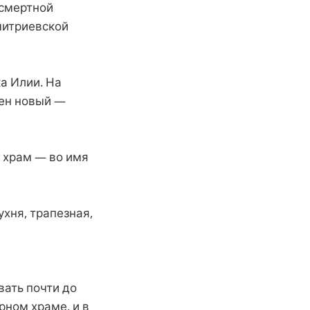
дсмертной
митриевской
а Илии. На
оен новый —
й храм — во имя
хня, трапезная,
ать почти до
рном храме, и в