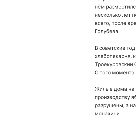
нём разместилс
несколько лет 
всего, после ар
Голубева.
В советские го
хлебопекарня, к
Троекуровский 
С того момента
Жилые дома на 
производству я
разрушены, а н
монахини.