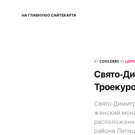
НА ГЛАВНУЮ
О САЙТЕ
КАРТА
BY
COOLERRS
IN
ЦЕР
Свято-Ди
Троекур
Свято-Димит
женский мона
расположенны
района Липец