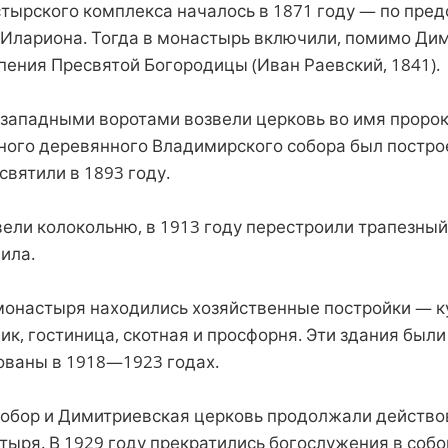
тырского комплекса началось в 1871 году — по пре
 Илариона. Тогда в монастырь включили, помимо Ди
пения Пресвятой Богородицы (Иван Раевский, 1841).
д западными воротами возвели церковь во имя пророк
ного деревянного Владимирского собора был постр
святили в 1893 году.
вели колокольню, в 1913 году перестроили трапезны
ила.
монастыря находились хозяйственные постройки — ку
ик, гостиница, скотная и просфорня. Эти здания были
ваны в 1918—1923 годах.
обор и Димитриевская церковь продолжали действов
ыря. В 1929 году прекратились богослужения в собо