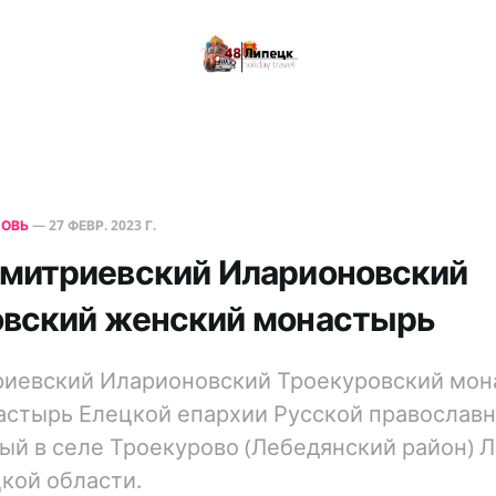
КОВЬ
—
27 ФЕВР. 2023 Г.
митриевский Иларионовский
овский женский монастырь
риевский Иларионовский Троекуровский мо
стырь Елецкой епархии Русской православн
й в селе Троекурово (Лебедянский район) 
кой области.