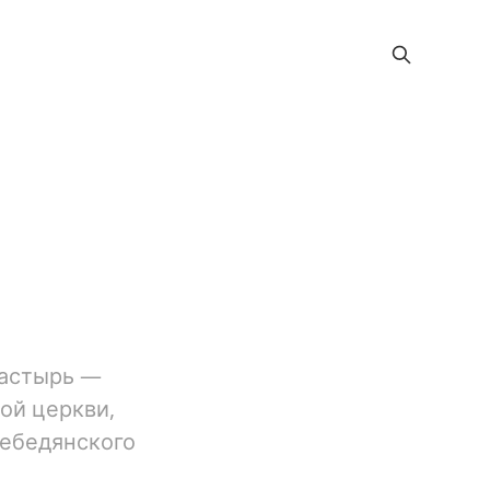
настырь —
ой церкви,
Лебедянского