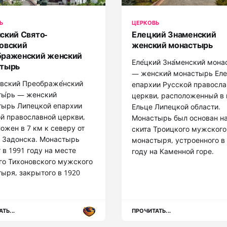
Ь
ЦЕРКОВЬ
ский Свято-
Елецкий Знаменский
овский
женский монастырь
раженский женский
Еле́цкий Зна́менский мона
стырь
— женский монастырь Ел
овский Преображе́нский
епархии Русской правосла
ы́рь — женский
церкви, расположенный в 
тырь Липецкой епархии
Ельце Липецкой области.
й православной церкви,
Монастырь был основан н
ожен в 7 км к северу от
скита Троицкого мужского
 Задонска. Монастырь
монастыря, устроенного в
 в 1991 году на месте
году на Каменной горе.
о Тихоновского мужского
ыря, закрытого в 1920
ТЬ...
ПРОЧИТАТЬ...